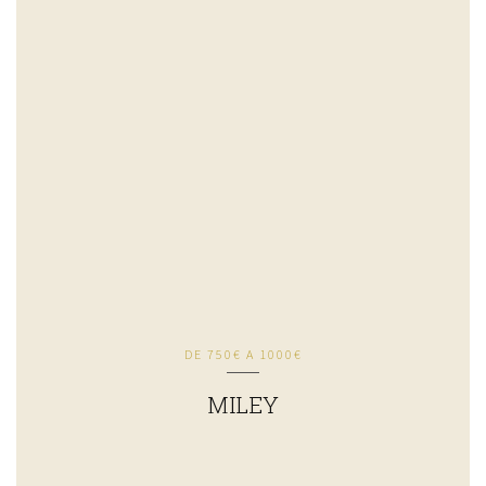
DE 750€ A 1000€
MILEY