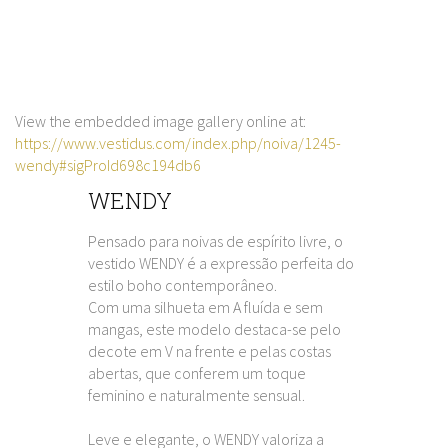
View the embedded image gallery online at:
https://www.vestidus.com/index.php/noiva/1245-
wendy#sigProId698c194db6
WENDY
Pensado para noivas de espírito livre, o
vestido WENDY é a expressão perfeita do
estilo boho contemporâneo.
Com uma silhueta em A fluída e sem
mangas, este modelo destaca-se pelo
decote em V na frente e pelas costas
abertas, que conferem um toque
feminino e naturalmente sensual.
Leve e elegante, o WENDY valoriza a