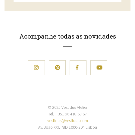
Acompanhe todas as novidades
© 2025 Vestidus Atelier
Tel. + 351 96 418 63 67
vestidus@vestidus.com
Av. João XXI, 78D 1000-304 Lisboa