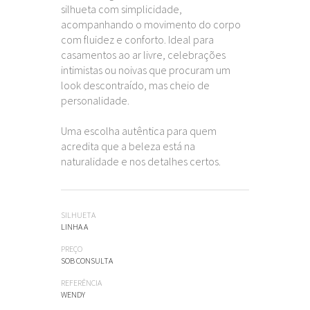
silhueta com simplicidade,
acompanhando o movimento do corpo
com fluidez e conforto. Ideal para
casamentos ao ar livre, celebrações
intimistas ou noivas que procuram um
look descontraído, mas cheio de
personalidade.
Uma escolha autêntica para quem
acredita que a beleza está na
naturalidade e nos detalhes certos.
SILHUETA
LINHA A
PREÇO
SOB CONSULTA
REFERÊNCIA
WENDY