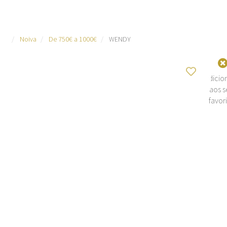
Noiva
De 750€ a 1000€
WENDY
Adicio
aos s
favor