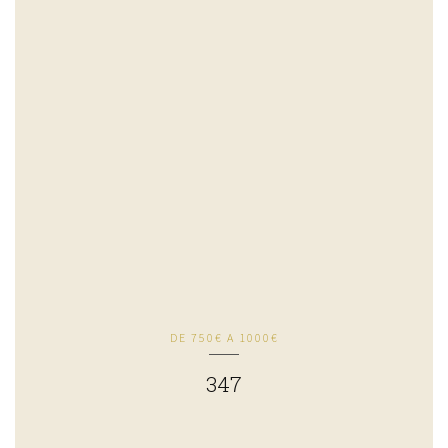
DE 750€ A 1000€
347