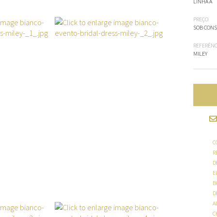
LINHA A
PREÇO
SOB CON
REFERÊNC
MILEY
C
R
D
E
B
D
A
C