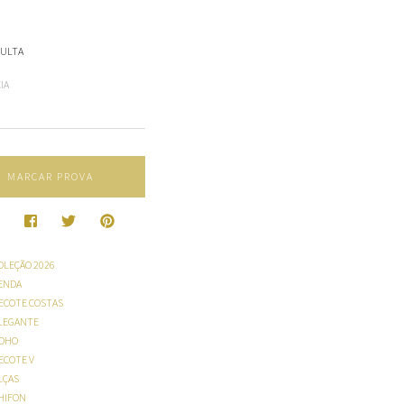
SULTA
IA
MARCAR PROVA
OLEÇÃO 2026
ENDA
ECOTE COSTAS
LEGANTE
OHO
ECOTE V
LÇAS
HIFON