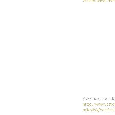
View the embedded 
https://www.vesti
miley#sigProId34a