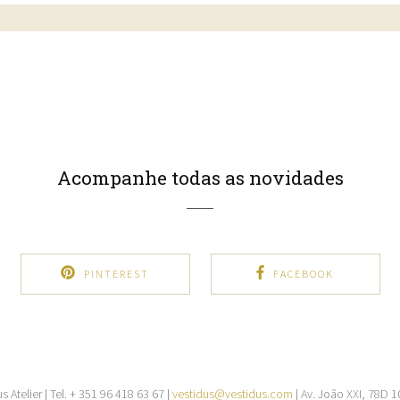
Acompanhe todas as novidades
PINTEREST
FACEBOOK
s Atelier
|
Tel. + 351 96 418 63 67
|
vestidus@vestidus.com
|
Av. João XXI, 78D 