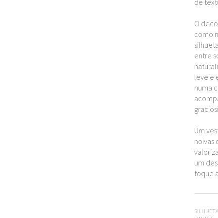
de text
O decot
como na
silhuet
entre s
natural
leve e
numa c
acompa
gracios
Um ves
noivas
valoriz
um des
toque a
SILHUET