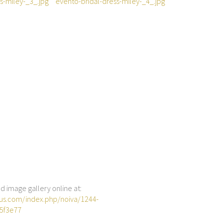
image gallery online at:
dus.com/index.php/noiva/1244-
f5f3e77