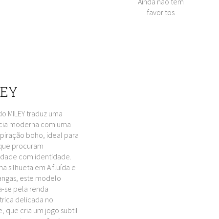
Ainda nao tem
favoritos
LEY
do MILEY traduz uma
cia moderna com uma
spiração boho, ideal para
 que procuram
idade com identidade.
 silhueta em A fluída e
ngas, este modelo
a-se pela renda
rica delicada no
, que cria um jogo subtil