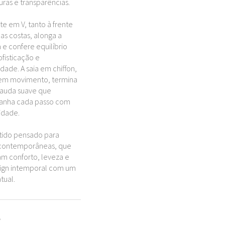
uras e transparências.
e em V, tanto à frente
s costas, alonga a
a e confere equilíbrio
ofisticação e
idade. A saia em chiffon,
 em movimento, termina
auda suave que
nha cada passo com
idade.
tido pensado para
 contemporâneas, que
am conforto, leveza e
ign intemporal com um
tual.
A