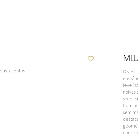
MI
eus favoritos
O vesti
elegân
leve in
noivas
simplic
Com uma
sem ma
destac
geomét
corpete