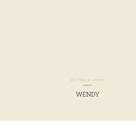
DE 750€ A 1000€
WENDY