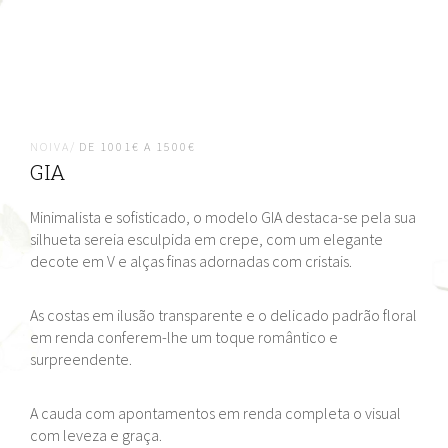
NOIVA/
DE 1001€ A 1500€
GIA
Minimalista e sofisticado, o modelo GIA destaca-se pela sua
silhueta sereia esculpida em crepe, com um elegante
decote em V e alças finas adornadas com cristais.
As costas em ilusão transparente e o delicado padrão floral
em renda conferem-lhe um toque romântico e
surpreendente.
A cauda com apontamentos em renda completa o visual
com leveza e graça.