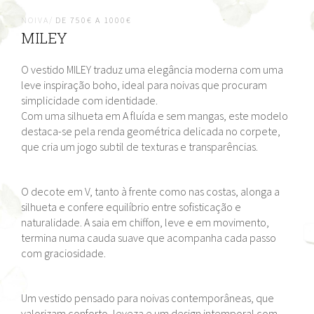
NOIVA/
DE 750€ A 1000€
MILEY
O vestido MILEY traduz uma elegância moderna com uma
leve inspiração boho, ideal para noivas que procuram
simplicidade com identidade.
Com uma silhueta em A fluída e sem mangas, este modelo
destaca-se pela renda geométrica delicada no corpete,
que cria um jogo subtil de texturas e transparências.
O decote em V, tanto à frente como nas costas, alonga a
silhueta e confere equilíbrio entre sofisticação e
naturalidade. A saia em chiffon, leve e em movimento,
termina numa cauda suave que acompanha cada passo
com graciosidade.
Um vestido pensado para noivas contemporâneas, que
valorizam conforto, leveza e um design intemporal com