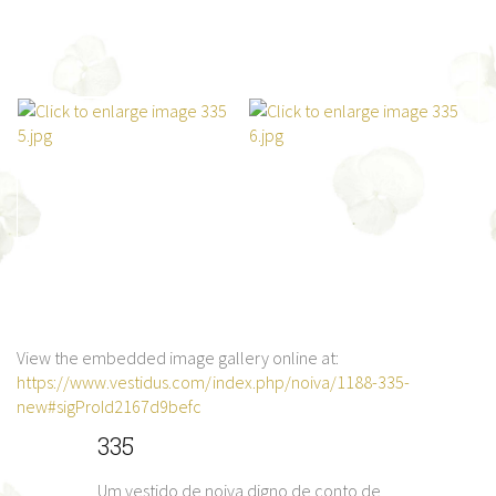
View the embedded image gallery online at:
https://www.vestidus.com/index.php/noiva/1188-335-
new#sigProId2167d9befc
335
Um vestido de noiva digno de conto de