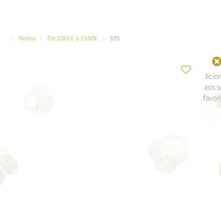
Noiva
De 1001€ a 1500€
335
Adicio
aos s
favor