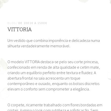
BLOG/
DE 1001€ A 1500€
VITTORIA
Um vestido que combina imponência e delicadeza numa
silhueta verdadeiramente memorável.
O modelo VITTORIA destaca-se pelo seu corte princesa,
confecionado em renda de alta qualidade e cetim mate,
criando um equilíbrio perfeito entre textura e fluidez. A
abertura frontal na saia acrescenta um toque
contemporâneo e ousado, enquanto os bolsos discretos
elevam o conforto sem comprometer a elegância.
O corpete, ricamente trabalhado com flores bordadas em
cristais, ilumina o look com subtileza e sofisticação. Sem