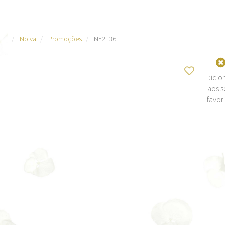
Noiva
Promoções
NY2136
Adicio
aos s
favor