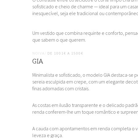
sofisticado e cheio de charme — ideal para um cas
inesquecível, seja ele tradicional ou contemporâneo
Um vestido que combina requinte e conforto, pensa
que sabem o que querem.
NOIVA/
DE 1001€ A 1500€
GIA
Minimalista e sofisticado, o modelo GIA destaca-se pe
sereia esculpida em crepe, com um elegante decot
finas adornadas com cristais.
As costas em ilusão transparente e o delicado padrã
renda conferem-lhe um toque romântico e surpree
A cauda com apontamentos em renda completa o v
leveza e graça.