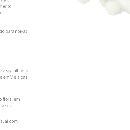
amento
.
do para noivas
la sua silhueta
e em V e alças
o floral em
ndente.
isual com