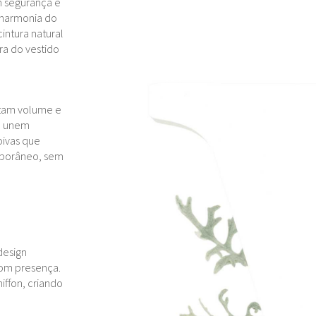
m segurança e
 harmonia do
intura natural
ra do vestido
ntam volume e
ue unem
oivas que
mporâneo, sem
design
com presença.
iffon, criando