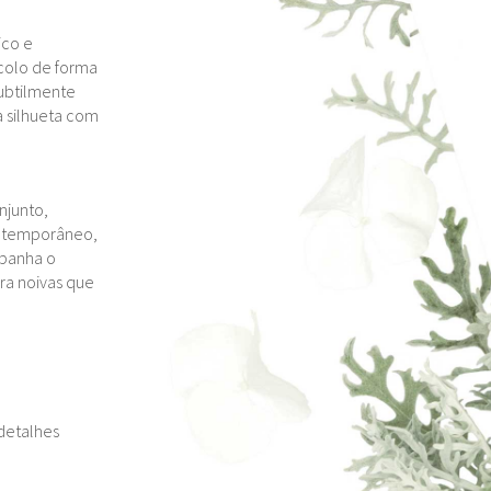
ico e
 colo de forma
ubtilmente
a silhueta com
njunto,
ontemporâneo,
panha o
ra noivas que
 detalhes