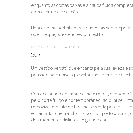
enquanto as costas baixas e a cauda fluida completa
com charme e discrição.
Uma escolha perfeita para cerimónias contemporân
ou em espaços exteriores com estilo.
NOIVA/
DE 1001€ A 1500€
307
Um vestido versátil que encanta pela sua leveza e so
pensado para noivas que valorizam liberdade e estil
Confeccionado em mousseline e renda, o modelo 3
pelo corte fluido e contemporâneo, ao qual se junt
removível em tule de bolinhas e renda pérola — um
encantador que transforma por completo o visual, 
dois momentos distintos no grande dia.