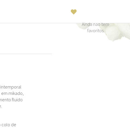
Ainda nao tem
favoritos
a intemporal
o em mikado,
mento fluido
.
o colo de