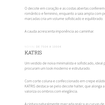
O decote em coração e as costas abertas conferem
romântico e feminino, enquanto a saia ampla com p
marcadas cria um volume sofisticado e equilibrado.
A cauda acrescenta imponência ao caminhar.
NOIVA/
DE 750€ A 1000€
KATRIS
Um vestido de noiva minimalista e sofisticado, ideal 
procuram um look moderno e estruturado.
Com corte coluna e confeccionado em crepe elásti
KATRIS destaca-se pelo decote halter, que alonga a 
valoriza os ombros com elegância.
A cintura naturalmente marcada realça as curvas de 