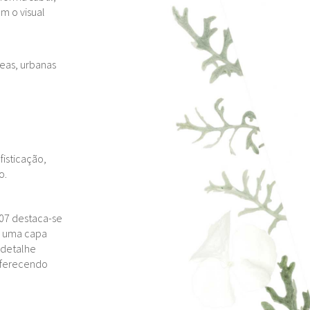
m o visual
eas, urbanas
fisticação,
o.
07 destaca-se
a uma capa
 detalhe
oferecendo