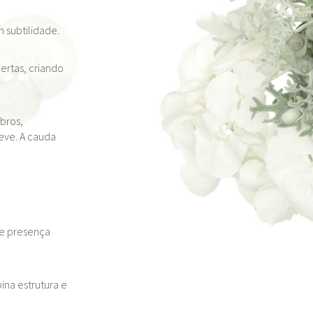
 subtilidade.
ertas, criando
bros,
eve. A cauda
 e presença
na estrutura e