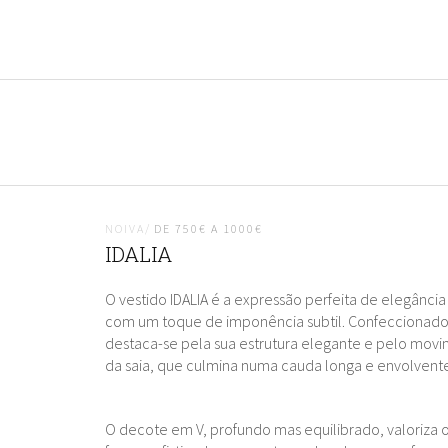
NOIVA/
DE 750€ A 1000€
IDALIA
O vestido IDALIA é a expressão perfeita de elegânci
com um toque de imponência subtil. Confeccionad
destaca-se pela sua estrutura elegante e pelo movi
da saia, que culmina numa cauda longa e envolvente
O decote em V, profundo mas equilibrado, valoriza 