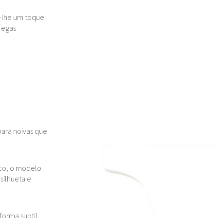
-lhe um toque
regas
para noivas que
co, o modelo
silhueta e
forma subtil,