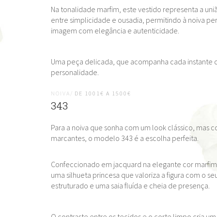
Na tonalidade marfim, este vestido representa a uniã
entre simplicidade e ousadia, permitindo à noiva per
imagem com elegância e autenticidade.
Uma peça delicada, que acompanha cada instante 
personalidade.
NOIVA/
DE 1001€ A 1500€
343
Para a noiva que sonha com um look clássico, mas 
marcantes, o modelo 343 é a escolha perfeita.
Confeccionado em jacquard na elegante cor marfim
uma silhueta princesa que valoriza a figura com o s
estruturado e uma saia fluída e cheia de presença.
O contraste entre os tecidos e o corte limpo cria um 