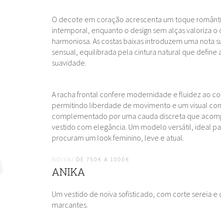
O decote em coração acrescenta um toque românt
intemporal, enquanto o design sem alças valoriza o
harmoniosa. As costas baixas introduzem uma nota s
sensual, equilibrada pela cintura natural que define 
suavidade.
A racha frontal confere modernidade e fluidez ao co
permitindo liberdade de movimento e um visual c
complementado por uma cauda discreta que acom
vestido com elegância. Um modelo versátil, ideal pa
procuram um look feminino, leve e atual.
NOIVA/
DE 750€ A 1000€
ANIKA
Um vestido de noiva sofisticado, com corte sereia e
marcantes.