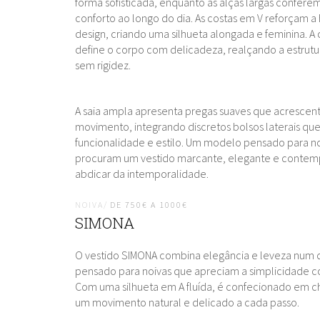
forma sofisticada, enquanto as alças largas confere
conforto ao longo do dia. As costas em V reforçam a
design, criando uma silhueta alongada e feminina. A c
define o corpo com delicadeza, realçando a estrutu
sem rigidez.
A saia ampla apresenta pregas suaves que acresce
movimento, integrando discretos bolsos laterais q
funcionalidade e estilo. Um modelo pensado para n
procuram um vestido marcante, elegante e conte
abdicar da intemporalidade.
NOIVA/
DE 750€ A 1000€
SIMONA
O vestido SIMONA combina elegância e leveza num 
pensado para noivas que apreciam a simplicidade 
Com uma silhueta em A fluída, é confecionado em ch
um movimento natural e delicado a cada passo.