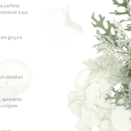
o perfeita
sonalizar a sua
com graça e
com detalhes
, apresenta
eu corpete
visual