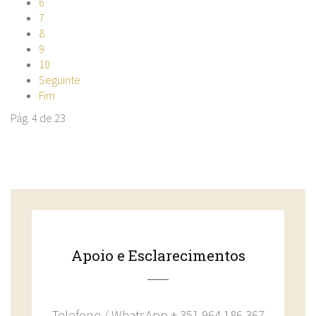
6
7
8
9
10
Seguinte
Fim
Pág. 4 de 23
Apoio e Esclarecimentos
Telefone / WhatsApp + 351 964 186 367