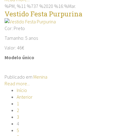
%PM, %11 %737 %2020 %16:%Mar.
Vestido Festa Purpurina
Cor: Preto
Tamanho: 5 anos
Valor: 46€
Modelo único
Publicado em
Menina
Read more...
Início
Anterior
1
2
3
4
5