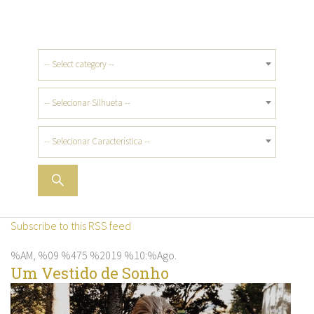
-- Select category --
-- Selecionar Silhueta --
-- Selecionar Característica --
Subscribe to this RSS feed
%AM, %09 %475 %2019 %10:%Ago.
Um Vestido de Sonho