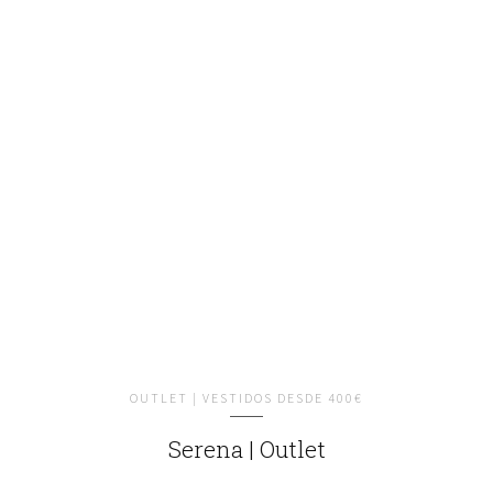
OUTLET | VESTIDOS DESDE 400€
Serena | Outlet