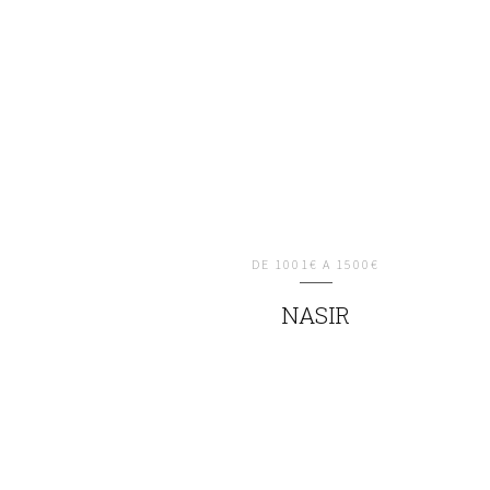
DE 1001€ A 1500€
NASIR