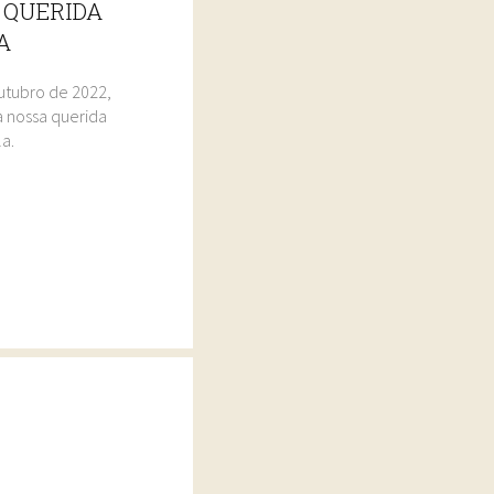
 QUERIDA
A
utubro de 2022,
 nossa querida
la.