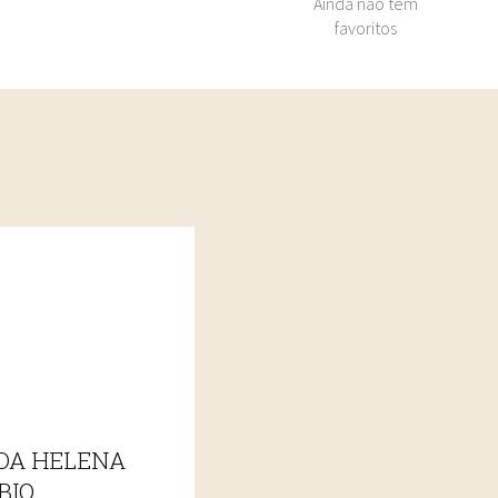
Ainda nao tem
favoritos
DA HELENA
BIO